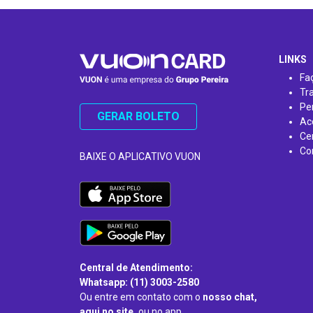
…
LINKS
Fa
Tr
Pe
GERAR BOLETO
Ac
Ce
Co
BAIXE O APLICATIVO VUON
Central de Atendimento:
Whatsapp: (11) 3003-2580
Ou entre em contato com o
nosso chat,
aqui no site,
ou no app.