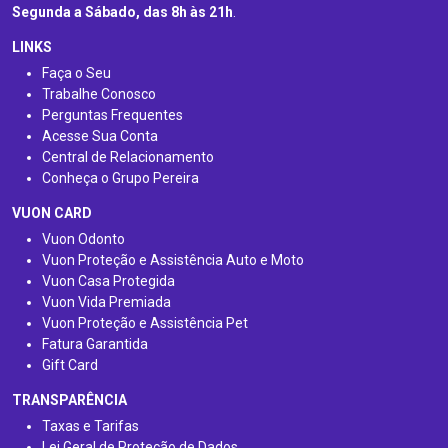
Segunda a Sábado, das 8h às 21h
.
LINKS
Faça o Seu
Trabalhe Conosco
Perguntas Frequentes
Acesse Sua Conta
Central de Relacionamento
Conheça o Grupo Pereira
VUON CARD
Vuon Odonto
Vuon Proteção e Assistência Auto e Moto
Vuon Casa Protegida
Vuon Vida Premiada
Vuon Proteção e Assistência Pet
Fatura Garantida
Gift Card
TRANSPARÊNCIA
Taxas e Tarifas
Lei Geral de Proteção de Dados