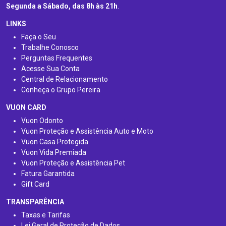
Segunda a Sábado, das 8h às 21h
.
LINKS
Faça o Seu
Trabalhe Conosco
Perguntas Frequentes
Acesse Sua Conta
Central de Relacionamento
Conheça o Grupo Pereira
VUON CARD
Vuon Odonto
Vuon Proteção e Assistência Auto e Moto
Vuon Casa Protegida
Vuon Vida Premiada
Vuon Proteção e Assistência Pet
Fatura Garantida
Gift Card
TRANSPARÊNCIA
Taxas e Tarifas
Lei Geral de Proteção de Dados