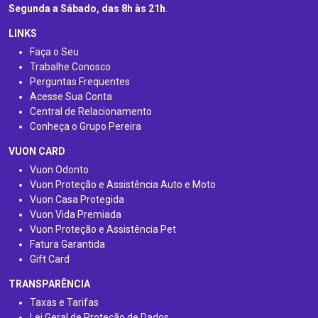
Segunda a Sábado, das 8h às 21h
.
LINKS
Faça o Seu
Trabalhe Conosco
Perguntas Frequentes
Acesse Sua Conta
Central de Relacionamento
Conheça o Grupo Pereira
VUON CARD
Vuon Odonto
Vuon Proteção e Assistência Auto e Moto
Vuon Casa Protegida
Vuon Vida Premiada
Vuon Proteção e Assistência Pet
Fatura Garantida
Gift Card
TRANSPARÊNCIA
Taxas e Tarifas
Lei Geral de Proteção de Dados