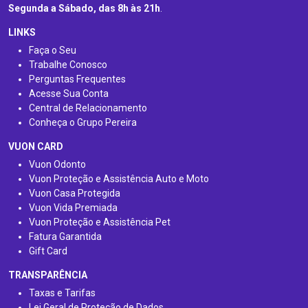
Segunda a Sábado, das 8h às 21h
.
LINKS
Faça o Seu
Trabalhe Conosco
Perguntas Frequentes
Acesse Sua Conta
Central de Relacionamento
Conheça o Grupo Pereira
VUON CARD
Vuon Odonto
Vuon Proteção e Assistência Auto e Moto
Vuon Casa Protegida
Vuon Vida Premiada
Vuon Proteção e Assistência Pet
Fatura Garantida
Gift Card
TRANSPARÊNCIA
Taxas e Tarifas
Lei Geral de Proteção de Dados