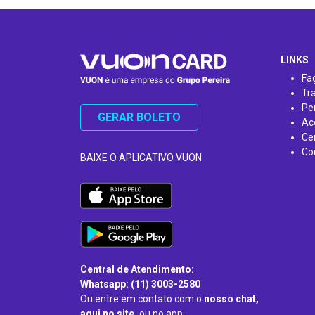
…
LINKS
Fa
Tr
Pe
GERAR BOLETO
Ac
Ce
Co
BAIXE O APLICATIVO VUON
Central de Atendimento:
Whatsapp: (11) 3003-2580
Ou entre em contato com o
nosso chat,
aqui no site,
ou no app.