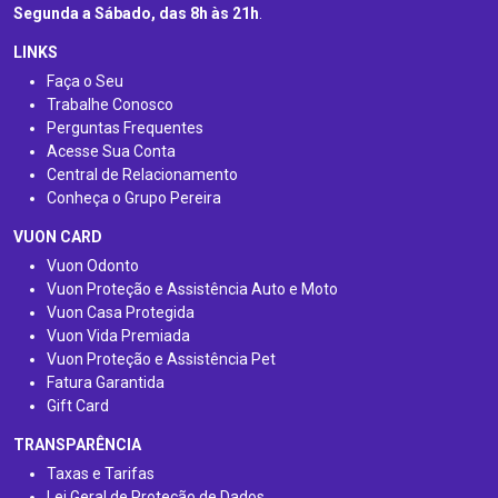
Segunda a Sábado, das 8h às 21h
.
LINKS
Faça o Seu
Trabalhe Conosco
Perguntas Frequentes
Acesse Sua Conta
Central de Relacionamento
Conheça o Grupo Pereira
VUON CARD
Vuon Odonto
Vuon Proteção e Assistência Auto e Moto
Vuon Casa Protegida
Vuon Vida Premiada
Vuon Proteção e Assistência Pet
Fatura Garantida
Gift Card
TRANSPARÊNCIA
Taxas e Tarifas
Lei Geral de Proteção de Dados