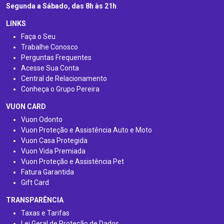
Segunda a Sábado, das 8h às 21h
.
LINKS
Faça o Seu
Trabalhe Conosco
Perguntas Frequentes
Acesse Sua Conta
Central de Relacionamento
Conheça o Grupo Pereira
VUON CARD
Vuon Odonto
Vuon Proteção e Assistência Auto e Moto
Vuon Casa Protegida
Vuon Vida Premiada
Vuon Proteção e Assistência Pet
Fatura Garantida
Gift Card
TRANSPARÊNCIA
Taxas e Tarifas
Lei Geral de Proteção de Dados