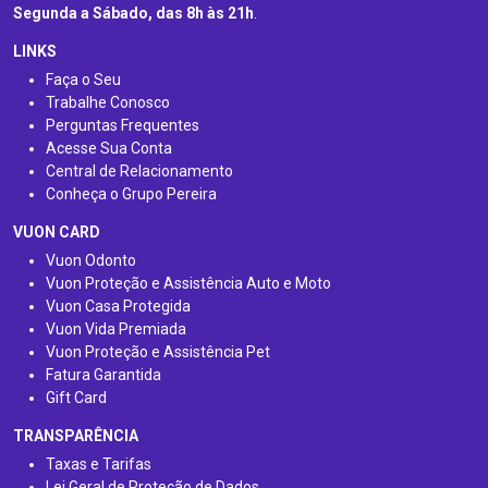
Segunda a Sábado, das 8h às 21h
.
LINKS
Faça o Seu
Trabalhe Conosco
Perguntas Frequentes
Acesse Sua Conta
Central de Relacionamento
Conheça o Grupo Pereira
VUON CARD
Vuon Odonto
Vuon Proteção e Assistência Auto e Moto
Vuon Casa Protegida
Vuon Vida Premiada
Vuon Proteção e Assistência Pet
Fatura Garantida
Gift Card
TRANSPARÊNCIA
Taxas e Tarifas
Lei Geral de Proteção de Dados