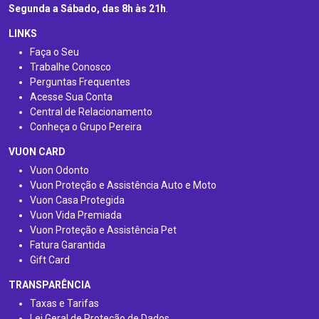
Segunda a Sábado, das 8h às 21h
.
LINKS
Faça o Seu
Trabalhe Conosco
Perguntas Frequentes
Acesse Sua Conta
Central de Relacionamento
Conheça o Grupo Pereira
VUON CARD
Vuon Odonto
Vuon Proteção e Assistência Auto e Moto
Vuon Casa Protegida
Vuon Vida Premiada
Vuon Proteção e Assistência Pet
Fatura Garantida
Gift Card
TRANSPARÊNCIA
Taxas e Tarifas
Lei Geral de Proteção de Dados