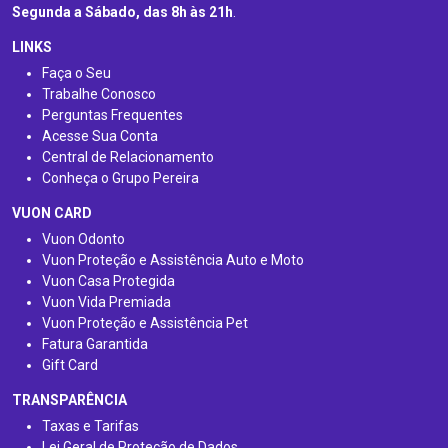
Segunda a Sábado, das 8h às 21h
.
LINKS
Faça o Seu
Trabalhe Conosco
Perguntas Frequentes
Acesse Sua Conta
Central de Relacionamento
Conheça o Grupo Pereira
VUON CARD
Vuon Odonto
Vuon Proteção e Assistência Auto e Moto
Vuon Casa Protegida
Vuon Vida Premiada
Vuon Proteção e Assistência Pet
Fatura Garantida
Gift Card
TRANSPARÊNCIA
Taxas e Tarifas
Lei Geral de Proteção de Dados