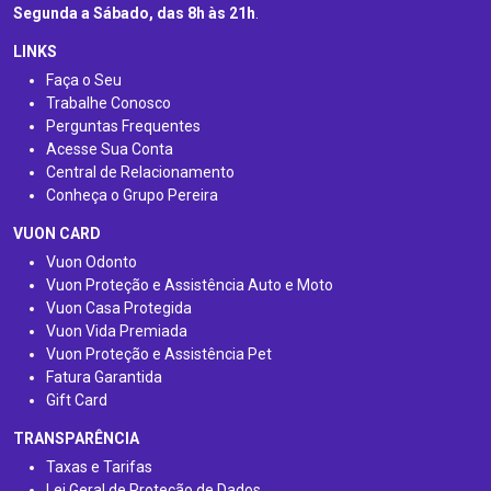
Segunda a Sábado, das 8h às 21h
.
LINKS
Faça o Seu
Trabalhe Conosco
Perguntas Frequentes
Acesse Sua Conta
Central de Relacionamento
Conheça o Grupo Pereira
VUON CARD
Vuon Odonto
Vuon Proteção e Assistência Auto e Moto
Vuon Casa Protegida
Vuon Vida Premiada
Vuon Proteção e Assistência Pet
Fatura Garantida
Gift Card
TRANSPARÊNCIA
Taxas e Tarifas
Lei Geral de Proteção de Dados