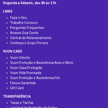
Segunda a Sábado, das 8h às 21h
.
LINKS
Faça o Seu
Trabalhe Conosco
Perguntas Frequentes
Acesse Sua Conta
Central de Relacionamento
Conheça o Grupo Pereira
VUON CARD
Vuon Odonto
Vuon Proteção e Assistência Auto e Moto
Vuon Casa Protegida
Vuon Vida Premiada
Vuon Proteção e Assistência Pet
Fatura Garantida
Gift Card
TRANSPARÊNCIA
Taxas e Tarifas
Lei Geral de Proteção de Dados