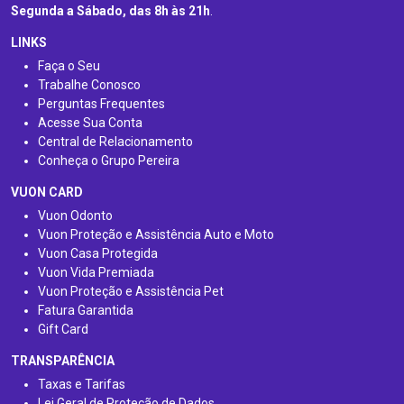
Segunda a Sábado, das 8h às 21h
.
LINKS
Faça o Seu
Trabalhe Conosco
Perguntas Frequentes
Acesse Sua Conta
Central de Relacionamento
Conheça o Grupo Pereira
VUON CARD
Vuon Odonto
Vuon Proteção e Assistência Auto e Moto
Vuon Casa Protegida
Vuon Vida Premiada
Vuon Proteção e Assistência Pet
Fatura Garantida
Gift Card
TRANSPARÊNCIA
Taxas e Tarifas
Lei Geral de Proteção de Dados