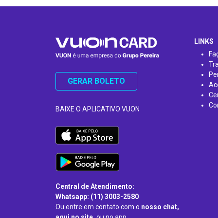
…
LINKS
Fa
Tr
Pe
GERAR BOLETO
Ac
Ce
Co
BAIXE O APLICATIVO VUON
Central de Atendimento:
Whatsapp: (11) 3003-2580
Ou entre em contato com o
nosso chat,
aqui no site,
ou no app.