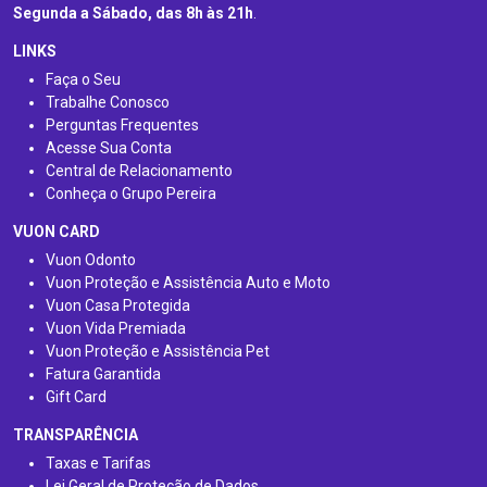
Segunda a Sábado, das 8h às 21h
.
LINKS
Faça o Seu
Trabalhe Conosco
Perguntas Frequentes
Acesse Sua Conta
Central de Relacionamento
Conheça o Grupo Pereira
VUON CARD
Vuon Odonto
Vuon Proteção e Assistência Auto e Moto
Vuon Casa Protegida
Vuon Vida Premiada
Vuon Proteção e Assistência Pet
Fatura Garantida
Gift Card
TRANSPARÊNCIA
Taxas e Tarifas
Lei Geral de Proteção de Dados