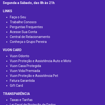
Segunda a Sábado, das 8h às 21h
.
LINKS
Faça o Seu
Trabalhe Conosco
Perguntas Frequentes
Acesse Sua Conta
Central de Relacionamento
Conheça o Grupo Pereira
VUON CARD
Vuon Odonto
Vuon Proteção e Assistência Auto e Moto
Vuon Casa Protegida
Vuon Vida Premiada
Vuon Proteção e Assistência Pet
Fatura Garantida
Gift Card
TRANSPARÊNCIA
Taxas e Tarifas
Lei Geral de Proteção de Dados