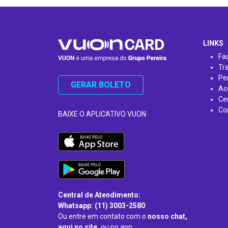
…
LINKS
Fa
Tr
Pe
GERAR BOLETO
Ac
Ce
Co
BAIXE O APLICATIVO VUON
Central de Atendimento:
Whatsapp: (11) 3003-2580
Ou entre em contato com o
nosso chat,
aqui no site,
ou no app.