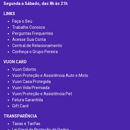
Segunda a Sábado, das 8h às 21h
.
LINKS
Faça o Seu
Trabalhe Conosco
Perguntas Frequentes
Acesse Sua Conta
Central de Relacionamento
Conheça o Grupo Pereira
VUON CARD
Vuon Odonto
Vuon Proteção e Assistência Auto e Moto
Vuon Casa Protegida
Vuon Vida Premiada
Vuon Proteção e Assistência Pet
Fatura Garantida
Gift Card
TRANSPARÊNCIA
Taxas e Tarifas
Lei Geral de Proteção de Dados