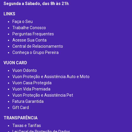
Segunda a Sábado, das 8h às 21h
.
LINKS
Faça o Seu
Trabalhe Conosco
Perguntas Frequentes
Acesse Sua Conta
Central de Relacionamento
Conheça o Grupo Pereira
VUON CARD
Vuon Odonto
Vuon Proteção e Assistência Auto e Moto
Vuon Casa Protegida
Vuon Vida Premiada
Vuon Proteção e Assistência Pet
Fatura Garantida
Gift Card
TRANSPARÊNCIA
Taxas e Tarifas
Lei Geral de Proteção de Dados