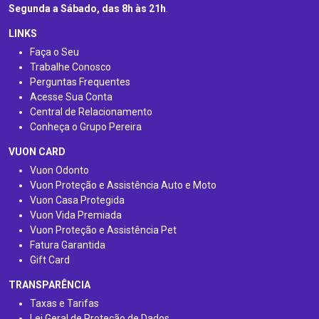
Segunda a Sábado, das 8h às 21h
.
LINKS
Faça o Seu
Trabalhe Conosco
Perguntas Frequentes
Acesse Sua Conta
Central de Relacionamento
Conheça o Grupo Pereira
VUON CARD
Vuon Odonto
Vuon Proteção e Assistência Auto e Moto
Vuon Casa Protegida
Vuon Vida Premiada
Vuon Proteção e Assistência Pet
Fatura Garantida
Gift Card
TRANSPARÊNCIA
Taxas e Tarifas
Lei Geral de Proteção de Dados