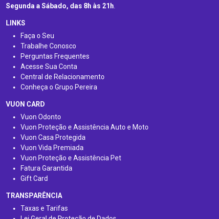
Segunda a Sábado, das 8h às 21h
.
LINKS
Faça o Seu
Trabalhe Conosco
Perguntas Frequentes
Acesse Sua Conta
Central de Relacionamento
Conheça o Grupo Pereira
VUON CARD
Vuon Odonto
Vuon Proteção e Assistência Auto e Moto
Vuon Casa Protegida
Vuon Vida Premiada
Vuon Proteção e Assistência Pet
Fatura Garantida
Gift Card
TRANSPARÊNCIA
Taxas e Tarifas
Lei Geral de Proteção de Dados