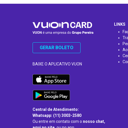
…
LINKS
Fa
Tr
Pe
GERAR BOLETO
Ac
Ce
Co
BAIXE O APLICATIVO VUON
Central de Atendimento:
Whatsapp: (11) 3003-2580
Ou entre em contato com o
nosso chat,
aqui no site,
ou no app.