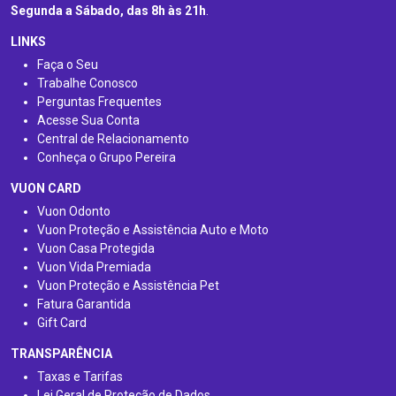
Segunda a Sábado, das 8h às 21h
.
LINKS
Faça o Seu
Trabalhe Conosco
Perguntas Frequentes
Acesse Sua Conta
Central de Relacionamento
Conheça o Grupo Pereira
VUON CARD
Vuon Odonto
Vuon Proteção e Assistência Auto e Moto
Vuon Casa Protegida
Vuon Vida Premiada
Vuon Proteção e Assistência Pet
Fatura Garantida
Gift Card
TRANSPARÊNCIA
Taxas e Tarifas
Lei Geral de Proteção de Dados