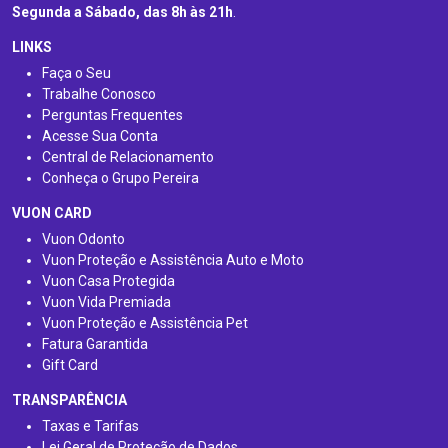
Segunda a Sábado, das 8h às 21h
.
LINKS
Faça o Seu
Trabalhe Conosco
Perguntas Frequentes
Acesse Sua Conta
Central de Relacionamento
Conheça o Grupo Pereira
VUON CARD
Vuon Odonto
Vuon Proteção e Assistência Auto e Moto
Vuon Casa Protegida
Vuon Vida Premiada
Vuon Proteção e Assistência Pet
Fatura Garantida
Gift Card
TRANSPARÊNCIA
Taxas e Tarifas
Lei Geral de Proteção de Dados