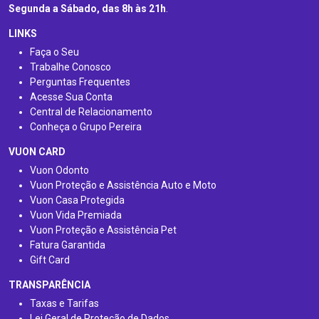
Segunda a Sábado, das 8h às 21h
.
LINKS
Faça o Seu
Trabalhe Conosco
Perguntas Frequentes
Acesse Sua Conta
Central de Relacionamento
Conheça o Grupo Pereira
VUON CARD
Vuon Odonto
Vuon Proteção e Assistência Auto e Moto
Vuon Casa Protegida
Vuon Vida Premiada
Vuon Proteção e Assistência Pet
Fatura Garantida
Gift Card
TRANSPARÊNCIA
Taxas e Tarifas
Lei Geral de Proteção de Dados