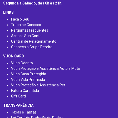
Segunda a Sábado, das 8h às 21h
.
LINKS
Faça o Seu
Trabalhe Conosco
Perguntas Frequentes
Acesse Sua Conta
Central de Relacionamento
Conheça o Grupo Pereira
VUON CARD
Vuon Odonto
Vuon Proteção e Assistência Auto e Moto
Vuon Casa Protegida
Vuon Vida Premiada
Vuon Proteção e Assistência Pet
Fatura Garantida
Gift Card
TRANSPARÊNCIA
Taxas e Tarifas
Lei Geral de Proteção de Dados