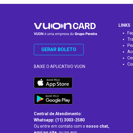
…
LINKS
Fa
Tr
Pe
GERAR BOLETO
Ac
Ce
Co
BAIXE O APLICATIVO VUON
Central de Atendimento:
Whatsapp: (11) 3003-2580
Ou entre em contato com o
nosso chat,
aqui no site,
ou no app.