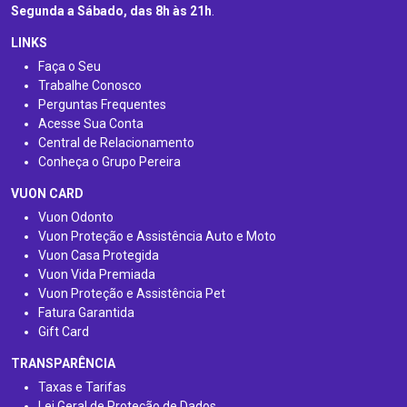
Segunda a Sábado, das 8h às 21h
.
LINKS
Faça o Seu
Trabalhe Conosco
Perguntas Frequentes
Acesse Sua Conta
Central de Relacionamento
Conheça o Grupo Pereira
VUON CARD
Vuon Odonto
Vuon Proteção e Assistência Auto e Moto
Vuon Casa Protegida
Vuon Vida Premiada
Vuon Proteção e Assistência Pet
Fatura Garantida
Gift Card
TRANSPARÊNCIA
Taxas e Tarifas
Lei Geral de Proteção de Dados