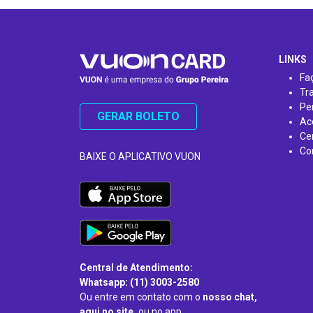
…
LINKS
Fa
Tr
Pe
GERAR BOLETO
Ac
Ce
Co
BAIXE O APLICATIVO VUON
Central de Atendimento:
Whatsapp: (11) 3003-2580
Ou entre em contato com o
nosso chat,
aqui no site,
ou no app.