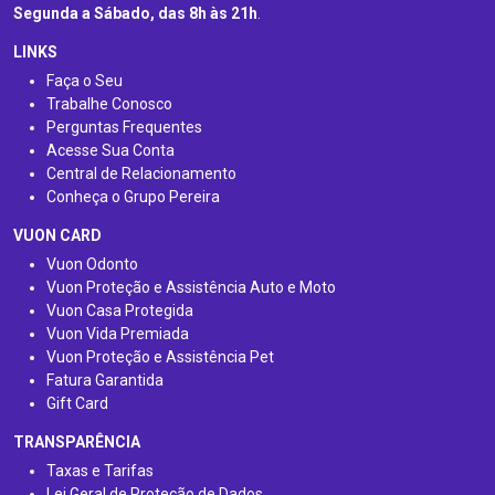
Segunda a Sábado, das 8h às 21h
.
LINKS
Faça o Seu
Trabalhe Conosco
Perguntas Frequentes
Acesse Sua Conta
Central de Relacionamento
Conheça o Grupo Pereira
VUON CARD
Vuon Odonto
Vuon Proteção e Assistência Auto e Moto
Vuon Casa Protegida
Vuon Vida Premiada
Vuon Proteção e Assistência Pet
Fatura Garantida
Gift Card
TRANSPARÊNCIA
Taxas e Tarifas
Lei Geral de Proteção de Dados