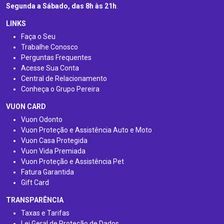
Segunda a Sábado, das 8h às 21h
.
LINKS
Faça o Seu
Trabalhe Conosco
Perguntas Frequentes
Acesse Sua Conta
Central de Relacionamento
Conheça o Grupo Pereira
VUON CARD
Vuon Odonto
Vuon Proteção e Assistência Auto e Moto
Vuon Casa Protegida
Vuon Vida Premiada
Vuon Proteção e Assistência Pet
Fatura Garantida
Gift Card
TRANSPARÊNCIA
Taxas e Tarifas
Lei Geral de Proteção de Dados