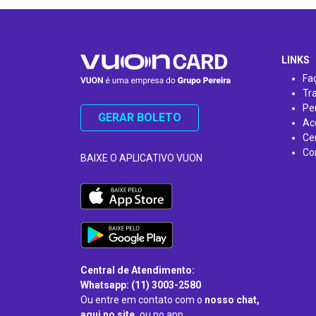
…
LINKS
Fa
Tr
Pe
GERAR BOLETO
Ac
Ce
Co
BAIXE O APLICATIVO VUON
Central de Atendimento:
Whatsapp: (11) 3003-2580
Ou entre em contato com o
nosso chat,
aqui no site,
ou no app.