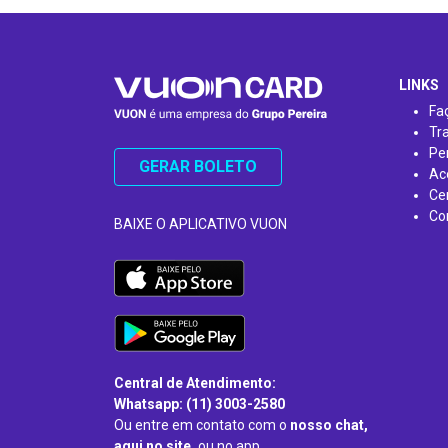
…
LINKS
Fa
Tr
Pe
GERAR BOLETO
Ac
Ce
Co
BAIXE O APLICATIVO VUON
Central de Atendimento:
Whatsapp: (11) 3003-2580
Ou entre em contato com o
nosso chat,
aqui no site,
ou no app.