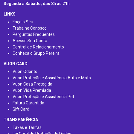
Segunda a Sábado, das 8h às 21h
.
LINKS
Faça o Seu
Trabalhe Conosco
Perguntas Frequentes
Acesse Sua Conta
Central de Relacionamento
Conheça o Grupo Pereira
VUON CARD
Vuon Odonto
Vuon Proteção e Assistência Auto e Moto
Vuon Casa Protegida
Vuon Vida Premiada
Vuon Proteção e Assistência Pet
Fatura Garantida
Gift Card
TRANSPARÊNCIA
Taxas e Tarifas
Lei Geral de Proteção de Dados