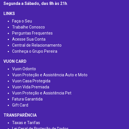
Segunda a Sábado, das 8h às 21h
.
LINKS
Faça o Seu
Trabalhe Conosco
Perguntas Frequentes
Acesse Sua Conta
Central de Relacionamento
Conheça o Grupo Pereira
VUON CARD
Vuon Odonto
Vuon Proteção e Assistência Auto e Moto
Vuon Casa Protegida
Vuon Vida Premiada
Vuon Proteção e Assistência Pet
Fatura Garantida
Gift Card
TRANSPARÊNCIA
Taxas e Tarifas
Lei Geral de Proteção de Dados