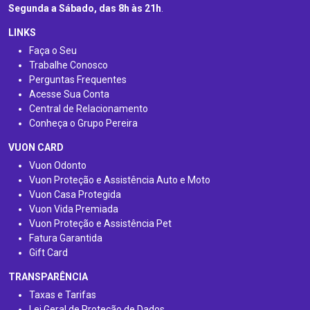
Segunda a Sábado, das 8h às 21h
.
LINKS
Faça o Seu
Trabalhe Conosco
Perguntas Frequentes
Acesse Sua Conta
Central de Relacionamento
Conheça o Grupo Pereira
VUON CARD
Vuon Odonto
Vuon Proteção e Assistência Auto e Moto
Vuon Casa Protegida
Vuon Vida Premiada
Vuon Proteção e Assistência Pet
Fatura Garantida
Gift Card
TRANSPARÊNCIA
Taxas e Tarifas
Lei Geral de Proteção de Dados