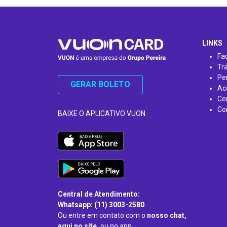
…
LINKS
Fa
Tr
Pe
GERAR BOLETO
Ac
Ce
Co
BAIXE O APLICATIVO VUON
Central de Atendimento:
Whatsapp: (11) 3003-2580
Ou entre em contato com o
nosso chat,
aqui no site,
ou no app.