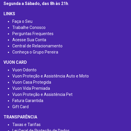
Segunda a Sábado, das 8h às 21h
.
LINKS
Faça o Seu
Trabalhe Conosco
Perguntas Frequentes
Acesse Sua Conta
Central de Relacionamento
Conheça o Grupo Pereira
VUON CARD
Vuon Odonto
Vuon Proteção e Assistência Auto e Moto
Vuon Casa Protegida
Vuon Vida Premiada
Vuon Proteção e Assistência Pet
Fatura Garantida
Gift Card
TRANSPARÊNCIA
Taxas e Tarifas
Lei Geral de Proteção de Dados