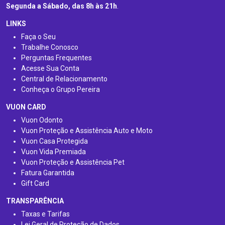
Segunda a Sábado, das 8h às 21h
.
LINKS
Faça o Seu
Trabalhe Conosco
Perguntas Frequentes
Acesse Sua Conta
Central de Relacionamento
Conheça o Grupo Pereira
VUON CARD
Vuon Odonto
Vuon Proteção e Assistência Auto e Moto
Vuon Casa Protegida
Vuon Vida Premiada
Vuon Proteção e Assistência Pet
Fatura Garantida
Gift Card
TRANSPARÊNCIA
Taxas e Tarifas
Lei Geral de Proteção de Dados