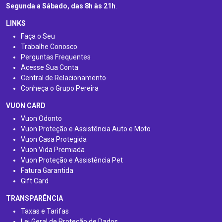
Segunda a Sábado, das 8h às 21h
.
LINKS
Faça o Seu
Trabalhe Conosco
Perguntas Frequentes
Acesse Sua Conta
Central de Relacionamento
Conheça o Grupo Pereira
VUON CARD
Vuon Odonto
Vuon Proteção e Assistência Auto e Moto
Vuon Casa Protegida
Vuon Vida Premiada
Vuon Proteção e Assistência Pet
Fatura Garantida
Gift Card
TRANSPARÊNCIA
Taxas e Tarifas
Lei Geral de Proteção de Dados