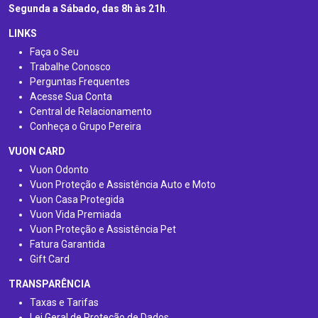
Segunda a Sábado, das 8h às 21h
.
LINKS
Faça o Seu
Trabalhe Conosco
Perguntas Frequentes
Acesse Sua Conta
Central de Relacionamento
Conheça o Grupo Pereira
VUON CARD
Vuon Odonto
Vuon Proteção e Assistência Auto e Moto
Vuon Casa Protegida
Vuon Vida Premiada
Vuon Proteção e Assistência Pet
Fatura Garantida
Gift Card
TRANSPARÊNCIA
Taxas e Tarifas
Lei Geral de Proteção de Dados