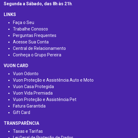
Segunda a Sábado, das 8h às 21h
.
LINKS
Faça o Seu
Trabalhe Conosco
Perguntas Frequentes
Acesse Sua Conta
Central de Relacionamento
Conheça o Grupo Pereira
VUON CARD
Vuon Odonto
Vuon Proteção e Assistência Auto e Moto
Vuon Casa Protegida
Vuon Vida Premiada
Vuon Proteção e Assistência Pet
Fatura Garantida
Gift Card
TRANSPARÊNCIA
Taxas e Tarifas
Lei Geral de Proteção de Dados