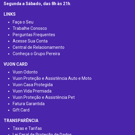
Segunda a Sábado, das 8h às 21h
.
LINKS
Faça o Seu
Trabalhe Conosco
Perguntas Frequentes
Acesse Sua Conta
Central de Relacionamento
Conheça o Grupo Pereira
VUON CARD
Vuon Odonto
Vuon Proteção e Assistência Auto e Moto
Vuon Casa Protegida
Vuon Vida Premiada
Vuon Proteção e Assistência Pet
Fatura Garantida
Gift Card
TRANSPARÊNCIA
Taxas e Tarifas
Lei Geral de Proteção de Dados