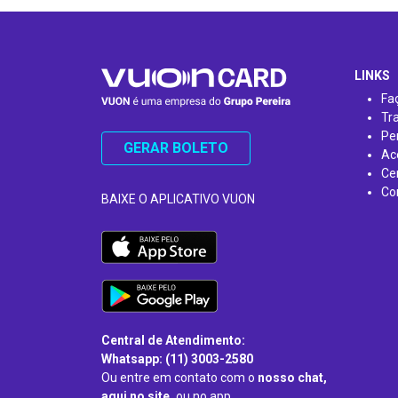
…
LINKS
Fa
Tr
Pe
GERAR BOLETO
Ac
Ce
Co
BAIXE O APLICATIVO VUON
Central de Atendimento:
Whatsapp: (11) 3003-2580
Ou entre em contato com o
nosso chat,
aqui no site,
ou no app.