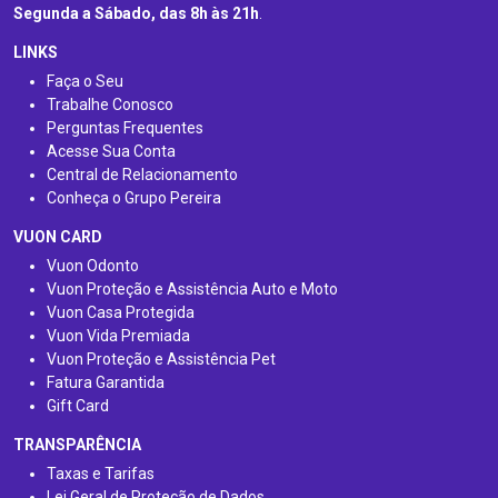
Segunda a Sábado, das 8h às 21h
.
LINKS
Faça o Seu
Trabalhe Conosco
Perguntas Frequentes
Acesse Sua Conta
Central de Relacionamento
Conheça o Grupo Pereira
VUON CARD
Vuon Odonto
Vuon Proteção e Assistência Auto e Moto
Vuon Casa Protegida
Vuon Vida Premiada
Vuon Proteção e Assistência Pet
Fatura Garantida
Gift Card
TRANSPARÊNCIA
Taxas e Tarifas
Lei Geral de Proteção de Dados