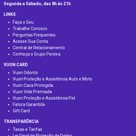
Segunda a Sábado, das 8h às 21h
.
LINKS
Faça o Seu
Trabalhe Conosco
Perguntas Frequentes
Acesse Sua Conta
Central de Relacionamento
Conheça o Grupo Pereira
VUON CARD
Vuon Odonto
Vuon Proteção e Assistência Auto e Moto
Vuon Casa Protegida
Vuon Vida Premiada
Vuon Proteção e Assistência Pet
Fatura Garantida
Gift Card
TRANSPARÊNCIA
Taxas e Tarifas
Lei Geral de Proteção de Dados