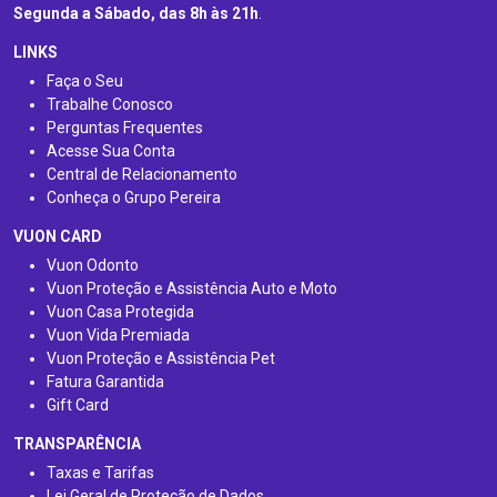
Segunda a Sábado, das 8h às 21h
.
LINKS
Faça o Seu
Trabalhe Conosco
Perguntas Frequentes
Acesse Sua Conta
Central de Relacionamento
Conheça o Grupo Pereira
VUON CARD
Vuon Odonto
Vuon Proteção e Assistência Auto e Moto
Vuon Casa Protegida
Vuon Vida Premiada
Vuon Proteção e Assistência Pet
Fatura Garantida
Gift Card
TRANSPARÊNCIA
Taxas e Tarifas
Lei Geral de Proteção de Dados