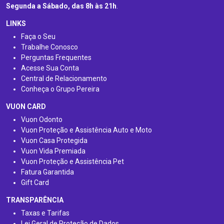
Segunda a Sábado, das 8h às 21h
.
LINKS
Faça o Seu
Trabalhe Conosco
Perguntas Frequentes
Acesse Sua Conta
Central de Relacionamento
Conheça o Grupo Pereira
VUON CARD
Vuon Odonto
Vuon Proteção e Assistência Auto e Moto
Vuon Casa Protegida
Vuon Vida Premiada
Vuon Proteção e Assistência Pet
Fatura Garantida
Gift Card
TRANSPARÊNCIA
Taxas e Tarifas
Lei Geral de Proteção de Dados