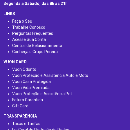
Segunda a Sábado, das 8h às 21h
.
LINKS
Faça o Seu
Trabalhe Conosco
Perguntas Frequentes
Acesse Sua Conta
Central de Relacionamento
Conheça o Grupo Pereira
VUON CARD
Vuon Odonto
Vuon Proteção e Assistência Auto e Moto
Vuon Casa Protegida
Vuon Vida Premiada
Vuon Proteção e Assistência Pet
Fatura Garantida
Gift Card
TRANSPARÊNCIA
Taxas e Tarifas
Lei Geral de Proteção de Dados